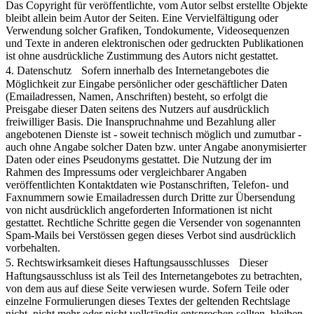
Das Copyright für veröffentlichte, vom Autor selbst erstellte Objekte
bleibt allein beim Autor der Seiten. Eine Vervielfältigung oder
Verwendung solcher Grafiken, Tondokumente, Videosequenzen
und Texte in anderen elektronischen oder gedruckten Publikationen
ist ohne ausdrückliche Zustimmung des Autors nicht gestattet.
4. Datenschutz Sofern innerhalb des Internetangebotes die
Möglichkeit zur Eingabe persönlicher oder geschäftlicher Daten
(Emailadressen, Namen, Anschriften) besteht, so erfolgt die
Preisgabe dieser Daten seitens des Nutzers auf ausdrücklich
freiwilliger Basis. Die Inanspruchnahme und Bezahlung aller
angebotenen Dienste ist - soweit technisch möglich und zumutbar -
auch ohne Angabe solcher Daten bzw. unter Angabe anonymisierter
Daten oder eines Pseudonyms gestattet. Die Nutzung der im
Rahmen des Impressums oder vergleichbarer Angaben
veröffentlichten Kontaktdaten wie Postanschriften, Telefon- und
Faxnummern sowie Emailadressen durch Dritte zur Übersendung
von nicht ausdrücklich angeforderten Informationen ist nicht
gestattet. Rechtliche Schritte gegen die Versender von sogenannten
Spam-Mails bei Verstössen gegen dieses Verbot sind ausdrücklich
vorbehalten.
5. Rechtswirksamkeit dieses Haftungsausschlusses Dieser
Haftungsausschluss ist als Teil des Internetangebotes zu betrachten,
von dem aus auf diese Seite verwiesen wurde. Sofern Teile oder
einzelne Formulierungen dieses Textes der geltenden Rechtslage
nicht, nicht mehr oder nicht vollständig entsprechen sollten, bleiben