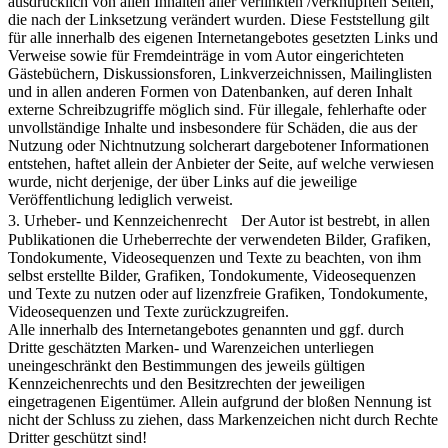
ausdrücklich von allen Inhalten aller verlinkten /verknüpften Seiten,
die nach der Linksetzung verändert wurden. Diese Feststellung gilt
für alle innerhalb des eigenen Internetangebotes gesetzten Links und
Verweise sowie für Fremdeinträge in vom Autor eingerichteten
Gästebüchern, Diskussionsforen, Linkverzeichnissen, Mailinglisten
und in allen anderen Formen von Datenbanken, auf deren Inhalt
externe Schreibzugriffe möglich sind. Für illegale, fehlerhafte oder
unvollständige Inhalte und insbesondere für Schäden, die aus der
Nutzung oder Nichtnutzung solcherart dargebotener Informationen
entstehen, haftet allein der Anbieter der Seite, auf welche verwiesen
wurde, nicht derjenige, der über Links auf die jeweilige
Veröffentlichung lediglich verweist.
3. Urheber- und Kennzeichenrecht Der Autor ist bestrebt, in allen
Publikationen die Urheberrechte der verwendeten Bilder, Grafiken,
Tondokumente, Videosequenzen und Texte zu beachten, von ihm
selbst erstellte Bilder, Grafiken, Tondokumente, Videosequenzen
und Texte zu nutzen oder auf lizenzfreie Grafiken, Tondokumente,
Videosequenzen und Texte zurückzugreifen.
Alle innerhalb des Internetangebotes genannten und ggf. durch
Dritte geschätzten Marken- und Warenzeichen unterliegen
uneingeschränkt den Bestimmungen des jeweils gültigen
Kennzeichenrechts und den Besitzrechten der jeweiligen
eingetragenen Eigentümer. Allein aufgrund der bloßen Nennung ist
nicht der Schluss zu ziehen, dass Markenzeichen nicht durch Rechte
Dritter geschützt sind!